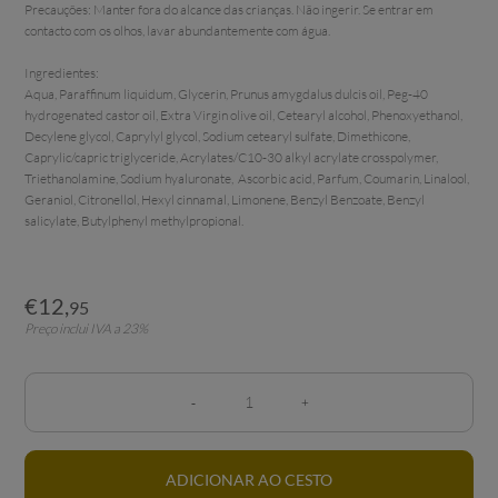
Precauções: Manter fora do alcance das crianças. Não ingerir. Se entrar em 
contacto com os olhos, lavar abundantemente com água.

Ingredientes:

Aqua, Paraffinum liquidum, Glycerin, Prunus amygdalus dulcis oil, Peg-40 
hydrogenated castor oil, Extra Virgin olive oil, Cetearyl alcohol, Phenoxyethanol, 
Decylene glycol, Caprylyl glycol, Sodium cetearyl sulfate, Dimethicone, 
Caprylic/capric triglyceride, Acrylates/C10-30 alkyl acrylate crosspolymer, 
Triethanolamine, Sodium hyaluronate,  Ascorbic acid, Parfum, Coumarin, Linalool, 
Geraniol, Citronellol, Hexyl cinnamal, Limonene, Benzyl Benzoate, Benzyl 
salicylate, Butylphenyl methylpropional.
€
12
,
95
Preço inclui IVA a 23%
ADICIONAR AO CESTO