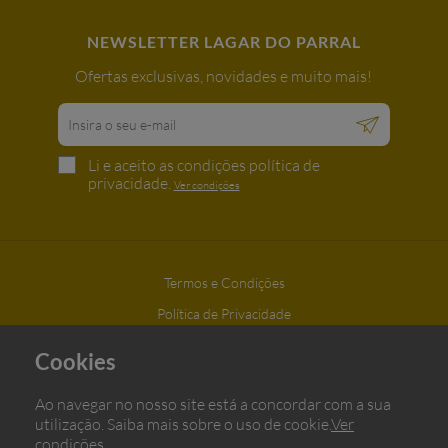
NEWSLETTER LAGAR DO PARRAL
Ofertas exclusivas, novidades e muito mais!
Li e aceito as condições política de
privacidade.
Ver condições
Termos e Condições
Política de Privacidade
Livro de Reclamações
Cookies
Azeites do Parral © Todos os direitos reservados | Desenvolvido
por
BOMSITE
Ao navegar no nosso site está a concordar com a sua
utilização. Saiba mais sobre o uso de cookie.
Ver
}
condições
Cofinanciado por: