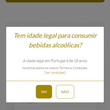
Pedido de informações sobre o
Tem idade legal para consumir
produto
bebidas alcoólicas?
Use o formulário para expor as suas dúvidas,
tentaremos ser breves na resposta.
A idade legal em Portugal é de 18 anos
Ao entrar aceita os nossos Termos e Condições.
[Ver condições]
SIM
NÃO