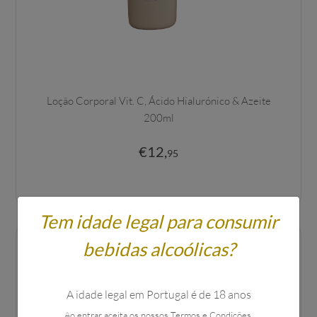
Loção Corporal Vit. C, Ácido Hialurónico & Azeite
200ml
€
12
,
95
Tem idade legal para consumir
bebidas alcoólicas?
A idade legal em Portugal é de 18 anos
Ao entrar aceita os nossos Termos e Condições.