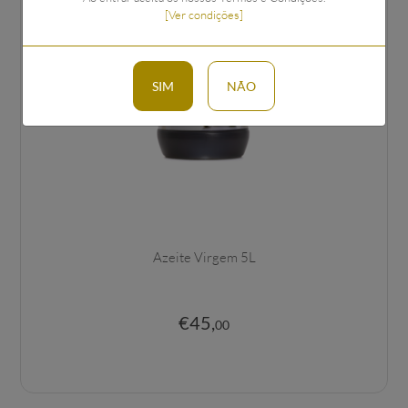
[Ver condições]
SIM
NÃO
Azeite Virgem 5L
€
45
,
00