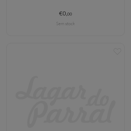
€
0
,
00
Sem stock