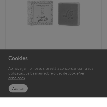
Cookies
Sabonete Natural Tomilho 120gr
Ao navegar no nosso site está a concordar com a sua
utilização. Saiba mais sobre o uso de cookie.
Ver
€
6
,
condições
Cofinanciado por:
00
Sem stock
Aceitar
Ficha de Projeto 10.2.1.2
Ficha de Projeto 10.2.1.3