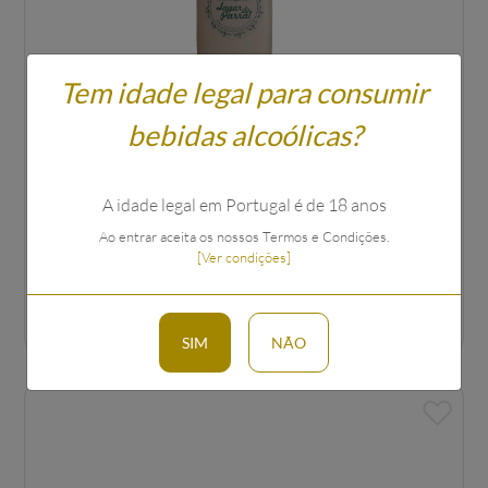
Tem idade legal para consumir
bebidas alcoólicas?
Loção Corporal Vit. C, Ácido Hialurónico & Azeite
A idade legal em Portugal é de 18 anos
200ml
Ao entrar aceita os nossos Termos e Condições.
[Ver condições]
€
12
,
95
SIM
NÃO