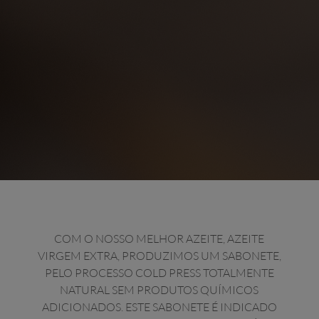
COM O NOSSO MELHOR AZEITE, AZEITE
VIRGEM EXTRA, PRODUZIMOS UM SABONETE,
PELO PROCESSO COLD PRESS TOTALMENTE
NATURAL SEM PRODUTOS QUÍMICOS
ADICIONADOS. ESTE SABONETE É INDICADO