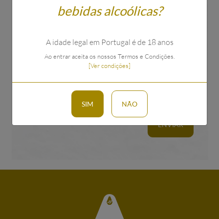
bebidas alcoólicas?
A idade legal em Portugal é de 18 anos
Ao entrar aceita os nossos Termos e Condições.
[Ver condições]
Li e aceito as condições política de privacidade.
Ver
condições
SIM
NÃO
ENVIAR