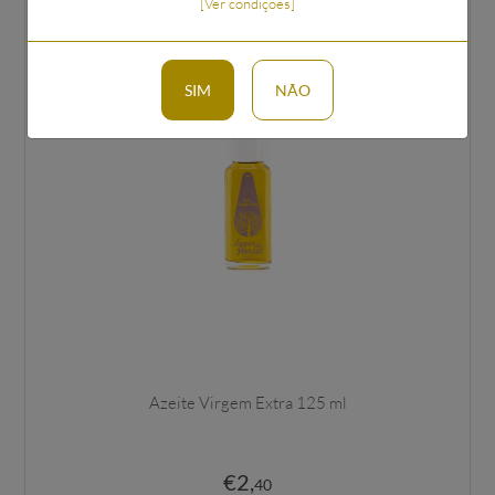
[Ver condições]
SIM
NÃO
Azeite Virgem Extra 125 ml
€
2
,
40