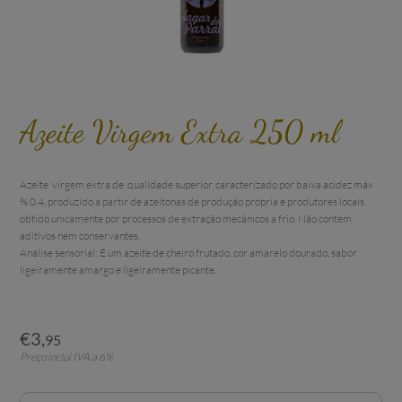
Azeite Virgem Extra 250 ml
Azeite  virgem extra de  qualidade superior, caracterizado por baixa acidez máx 
% 0.4, produzido a partir de azeitonas de produção própria e produtores locais, 
obtido unicamente por processos de extração mecânicos a frio. Não contém 
aditivos nem conservantes. 

Análise sensorial: É um azeite de cheiro frutado, cor amarelo dourado, sabor 
ligeiramente amargo e ligeiramente picante.
€
3
,
95
Preço inclui IVA a 6%