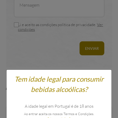
Li e aceito as condições política de privacidade.
Ver
condições
ENVIAR
Tem idade legal para consumir
Relacionados
bebidas alcoólicas?
TAMBÉM PODE GOSTAR
A idade legal em Portugal é de 18 anos
Ao entrar aceita os nossos Termos e Condições.