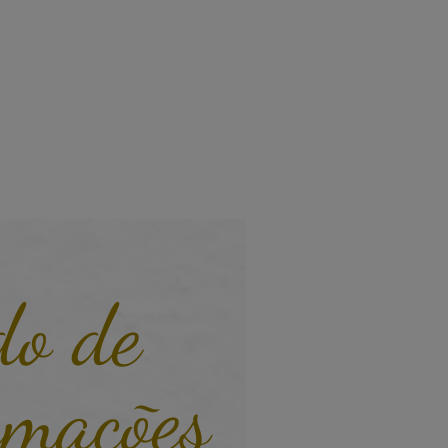
do de
rmações