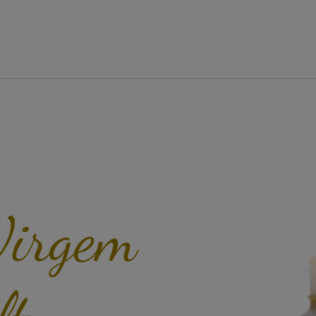
Virgem
lt