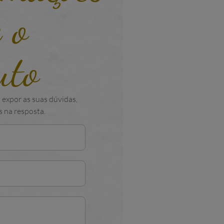
 o
uto
 expor as suas dúvidas,
 na resposta.