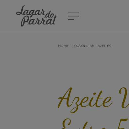
HOME
-
LOJA ONLINE
-
AZEITES
Azeite 
Extra 5