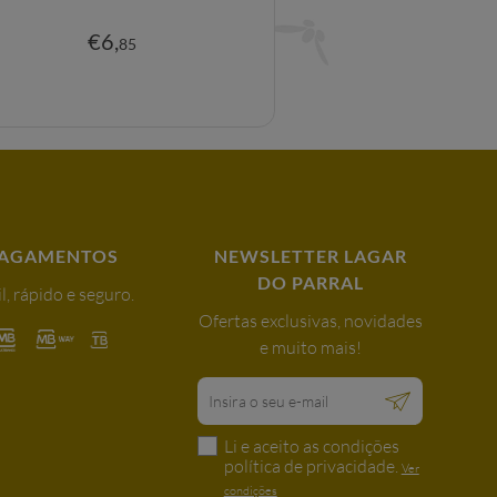
€
6
,
€
32
,
85
0
AGAMENTOS
NEWSLETTER LAGAR
DO PARRAL
l, rápido e seguro.
Ofertas exclusivas, novidades
e muito mais!
Li e aceito as condições
política de privacidade.
Ver
condições