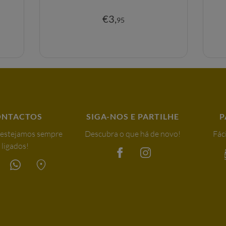
€
3
,
95
ONTACTOS
SIGA-NOS E PARTILHE
P
 estejamos sempre
Descubra o que há de novo!
Fáci
ligados!