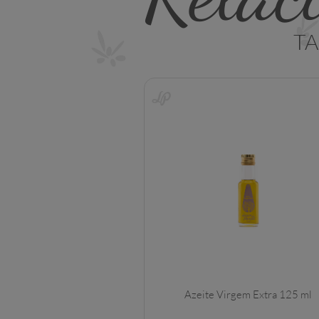
T
Azeite Virgem Extra 125 ml