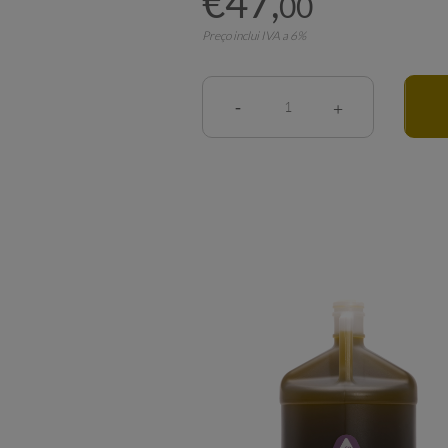
€
47
,
00
Preço inclui IVA a 6%