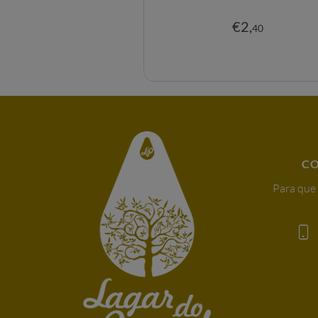
€
2
,
40
C
Para que