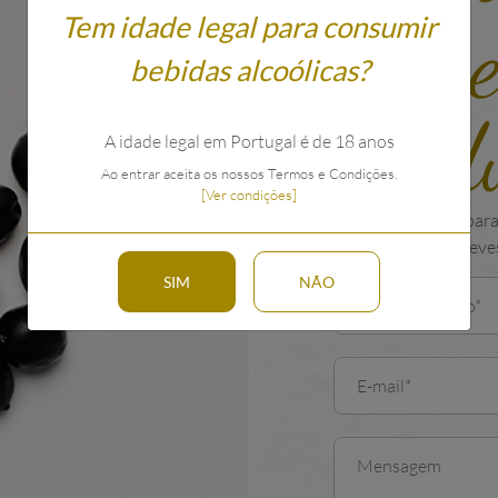
sobre
Tem idade legal para consumir
bebidas alcoólicas?
prod
A idade legal em Portugal é de 18 anos
Ao entrar aceita os nossos Termos e Condições.
[Ver condições]
Use o formulário para
tentaremos ser breves
SIM
NÃO